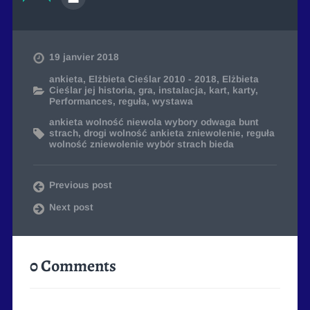
19 janvier 2018
ankieta
,
Elżbieta Cieślar 2010 - 2018
,
Elżbieta
Cieślar jej historia
,
gra
,
instalacja
,
kart
,
karty
,
Performances
,
reguła
,
wystawa
ankieta wolność niewola wybory odwaga bunt
strach
,
drogi wolność ankieta zniewolenie
,
reguła
wolność zniewolenie wybór strach bieda
Previous post
Next post
0 Comments