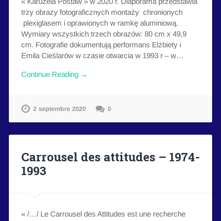
« Karuzela Postaw » w 2020 r. Diaporama przedstawia
trzy obrazy fotograficznych montaży chronionych
plexiglasem i oprawionych w ramkę aluminiową.
Wymiary wszystkich trzech obrazów: 80 cm x 49,9
cm. Fotografie dokumentują performans Elżbiety i
Emila Cieślarów w czasie otwarcia w 1993 r – w…
Continue Reading →
2 septembre 2020
0
Carrousel des attitudes – 1974-
1993
« /…/ Le Carrousel des Attitudes est une recherche