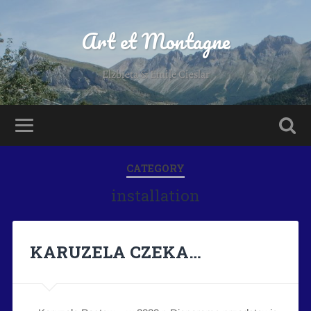
Art et Montagne
Elzbieta & Emile Cieslar
CATEGORY
installation
KARUZELA CZEKA…