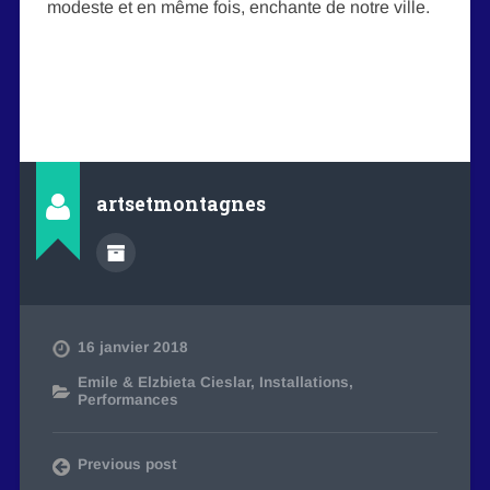
modeste et en même fois, enchante de notre ville.
artsetmontagnes
16 janvier 2018
Emile & Elzbieta Cieslar
,
Installations
,
Performances
Previous post