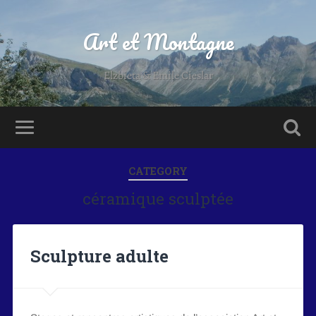
Art et Montagne
Elzbieta & Emile Cieslar
CATEGORY
céramique sculptée
Sculpture adulte