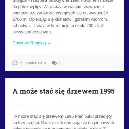
Stojąca – rzeźba interaktywna 1998 Konar ten należał
do potężnej lipy. Wzrastała w wąskim wąwozie u
podnóża szczytów wznoszących się na wysokość
2700 m. Opierając się klimatowi, górskim wichrom,
robactwu – trwała w tym miejscu około 200 lat. Z
niewytłumaczalnych…
Continue Reading →
29 janvier 2018
0
A może stać się drzewem 1995
A może stać się drzewem 1995 Pień buku przecięty
na trzy części. Dwie z nich obracają się na pionowych
osiach pozwalając tym samym «wejść» w pień. Z