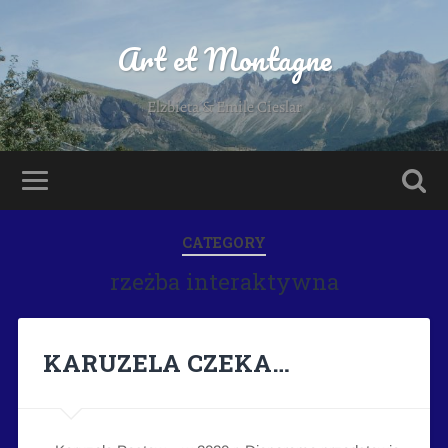
Art et Montagne
Elzbieta & Emile Cieslar
CATEGORY
rzeżba interaktywna
KARUZELA CZEKA…