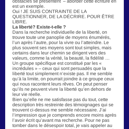
obstacles se présentent – aborder cette écriture en
est un exemple.
Oui ! JE SUIS CONTRAINTE DE LA
QUESTIONNER, DE LA DÉCRIRE. POUR ÊTRE
LIBRE.
La liberté? Existe-t-elle ?
Dans la recherche individuelle de la liberté, on
trouve toute une panoplie de moyens énumérés,
l’un après l’autre, pour la vivre ou l’atteindre. Le
plus souvent ses moyens sont tout simples, mais
certains dans leur chemin se dirigent vers des
valeurs, comme la vérité, la beauté, la fidélité …
Un groupe spécifique est constitué par les «
incrédules » – ceux qui sont persuadés que la
liberté tout simplement n’existe pas. Il me semble
qu’à la limite, on pourrait joindre à ce groupe ceux
qui nous racontent leurs rêves. On peut penser
qu’ils ne peuvent vivre la liberté qu’en dehors de
leur vie réelle.
Bien qu’elle ne me satisfasse pas du tout, cette
description très restreinte des témoignages qui se
trouvent ci-dessus me semble nécessaire. J’ai
l’impression que je comprends encore moins après
l’avoir écrit qu’avant ma recherche. Pour ne pas
tomber dans le désespoir total, je vais appeler au