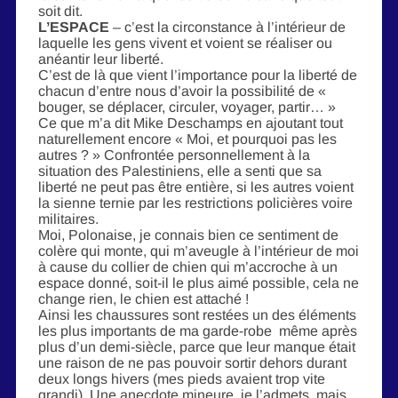
soit dit.
L’ESPACE
– c’est la circonstance à l’intérieur de
laquelle les gens vivent et voient se réaliser ou
anéantir leur liberté.
C’est de là que vient l’importance pour la liberté de
chacun d’entre nous d’avoir la possibilité de «
bouger, se déplacer, circuler, voyager, partir… »
Ce que m’a dit Mike Deschamps en ajoutant tout
naturellement encore « Moi, et pourquoi pas les
autres ? » Confrontée personnellement à la
situation des Palestiniens, elle a senti que sa
liberté ne peut pas être entière, si les autres voient
la sienne ternie par les restrictions policières voire
militaires.
Moi, Polonaise, je connais bien ce sentiment de
colère qui monte, qui m’aveugle à l’intérieur de moi
à cause du collier de chien qui m’accroche à un
espace donné, soit-il le plus aimé possible, cela ne
change rien, le chien est attaché !
Ainsi les chaussures sont restées un des éléments
les plus importants de ma garde-robe même après
plus d’un demi-siècle, parce que leur manque était
une raison de ne pas pouvoir sortir dehors durant
deux longs hivers (mes pieds avaient trop vite
grandi). Une anecdote mineure, je l’admets, mais