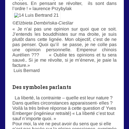
choses. En pensant se révolter, ils sont dans
l’ordre ! » laurence Przybylak
©Elżbieta Dembińska-Cieślar
« Je n’ai pas une opinion sur quoi que ce soit.
J’entends les bouddhistes sur ma droite, je suis
plutôt dans cette lignée. Mon objectif, c’est de ne
pas penser. Quoi qu’il se passe, je ne colle pas
une opinion personnelle. Empereur chinois
Aurélien ??? « Oublie tes opinions et tu sera
sauvé.. Si je me révolte, si je m’énerve, je paie la
facture.»
Luis Bernard
Des symboles parlants
La liberté, la contrainte – quelle est leur nature ?
Dans quelles circonstances apparaissent- elles ?
Voilà la très brève réponse à cette question d’ Yves
Emberger (ingénieur retraité) « La liberté c’est tout
sauf n’importe quoi. »
Pour moi, la vie ne peut avoir du sens que si elle
n’est pas basée sur la pleine conscience, exprimée