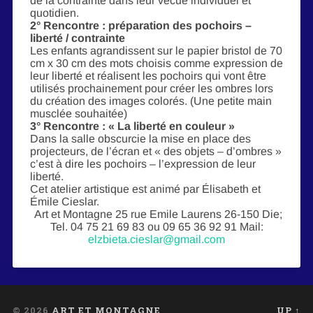
de la contrainte dans leur vécue individuel et
quotidien.
2° Rencontre : préparation des pochoirs –
liberté / contrainte
Les enfants agrandissent sur le papier bristol de 70
cm x 30 cm des mots choisis comme expression de
leur liberté et réalisent les pochoirs qui vont être
utilisés prochainement pour créer les ombres lors
du création des images colorés. (Une petite main
musclée souhaitée)
3° Rencontre : « La liberté en couleur »
Dans la salle obscurcie la mise en place des
projecteurs, de l’écran et « des objets – d’ombres »
c’est à dire les pochoirs – l’expression de leur
liberté.
Cet atelier artistique est animé par Élisabeth et
Émile Cieslar.
Art et Montagne 25 rue Emile Laurens 26-150 Die;
Tel. 04 75 21 69 83 ou 09 65 36 92 91 Mail:
elzbieta.cieslar@gmail.com
© 2026
ART ET MONTAGNE
UP ↑