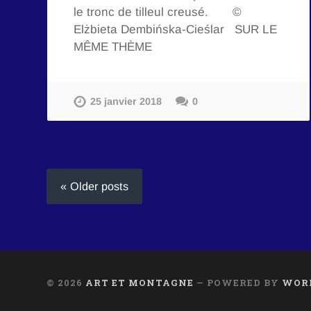
le tronc de tilleul creusé. ©
Elżbieta Dembińska-Cieślar SUR LE
MÊME THÈME
25 janvier 2018
0
« Older posts
© 2026
ART ET MONTAGNE
— POWERED BY
WOR