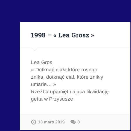
1998 – « Lea Grosz »
Lea Gros
« Dotknąć ciała które rosnąc
znika, dotknąć ciał, które znikły
umarłe… »
Rzeźba upamiętniająca likwidację
getta w Przysusze
13 mars 2019
0