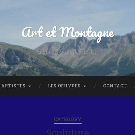
Art et Montagne
Elzbieta & Emile Cieslar
 ARTISTES
LES OEUVRES
CONTACT
CATEGORY
Sculpture