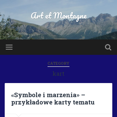
Art et Montagne
Elzbieta & Emile Cieslar
CATEGORY
kart
«Symbole i marzenia» –
przykładowe karty tematu