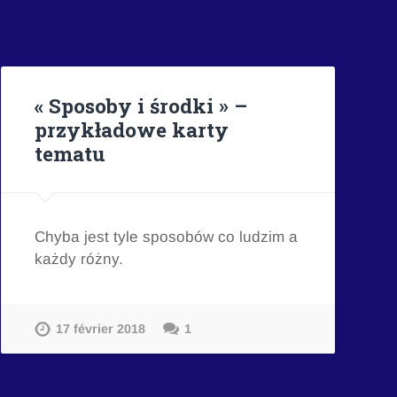
« Sposoby i środki » –
przykładowe karty
tematu
Chyba jest tyle sposobów co ludzim a
każdy różny.
17 février 2018
1