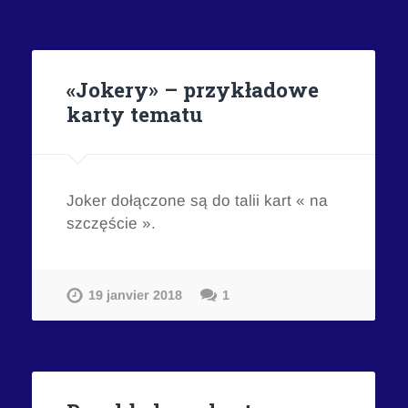
«Jokery» – przykładowe
karty tematu
Joker dołączone są do talii kart « na
szczęście ».
19 janvier 2018
1