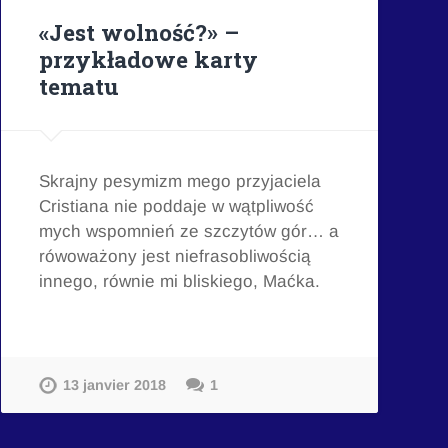
«Jest wolność?» –
przykładowe karty
tematu
Skrajny pesymizm mego przyjaciela
Cristiana nie poddaje w wątpliwość
mych wspomnień ze szczytów gór… a
rówoważony jest niefrasobliwością
innego, równie mi bliskiego, Maćka.
13 janvier 2018
1