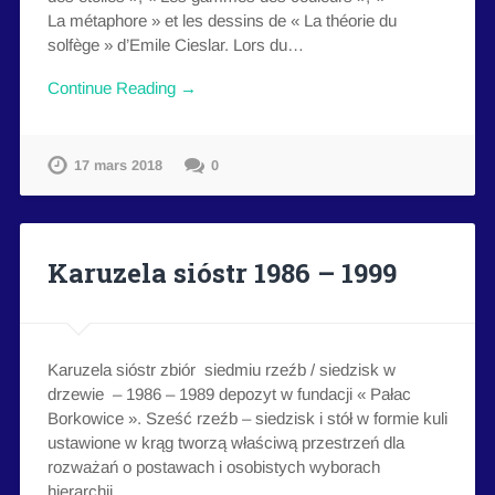
La métaphore » et les dessins de « La théorie du
solfège » d’Emile Cieslar. Lors du…
Continue Reading →
17 mars 2018
0
Karuzela sióstr 1986 – 1999
Karuzela sióstr zbiór siedmiu rzeźb / siedzisk w
drzewie – 1986 – 1989 depozyt w fundacji « Pałac
Borkowice ». Sześć rzeźb – siedzisk i stół w formie kuli
ustawione w krąg tworzą właściwą przestrzeń dla
rozważań o postawach i osobistych wyborach
hierarchii…