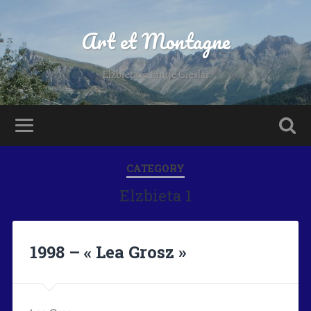
Art et Montagne
Elzbieta & Emile Cieslar
CATEGORY
Elzbieta 1
1998 – « Lea Grosz »