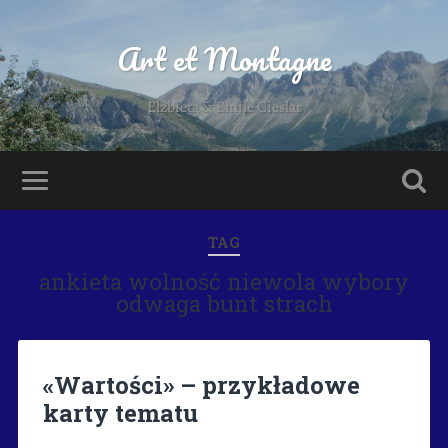
Art et Montagne
Elzbieta & Emile Cieslar
TAG
ankieta wolność niewola wybory
odwaga bunt strach
«Wartości» – przykładowe
karty tematu