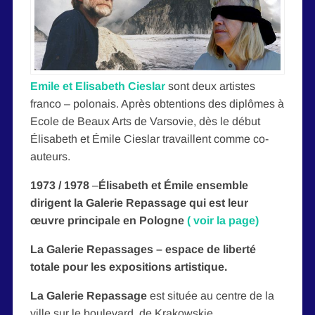
Emile
et
Elisabeth Cieslar
sont deux artistes
franco – polonais. Après obtentions des diplômes à
Ecole de Beaux Arts de Varsovie, dès le début
Élisabeth et Émile Cieslar travaillent comme co-
auteurs.
1973 / 1978
–
Élisabeth et Émile ensemble
dirigent la Galerie Repassage qui est
leur
œuvre principale en Pologne
( voir la page)
La Galerie Repassages – espace de liberté
totale pour les expositions artistique.
La Galerie Repassage
est
située au centre de la
ville sur le boulevard de Krakowskie