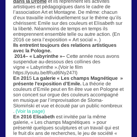
dans la Drôme
et ils reprennent les activités
artistiques et pédagogiques dans le cadre de
l’association Art et Montagne. De même: chacun
d’eux travaille individuellement sur le thème qu’ils
chérissent: Emile sur des couleurs et Elisabeth sur
la liberté. Néanmoins de temps en temps ils
entreprennent ensemble telle ou autre action. (En
2016 ce sera l’exposition « Art social ». )
Ils entretint toujours des relations artistiques
avec la Pologne.
2014–
« Labyrinthe »–
Cette année
nous avons
suspendue au-dessous des collines des
vigne « Labyrinthe ».(Voir le film
https://youtu.be/tRud6Ny247I)
En 201
5
La galerie « Les champs Magnétique »
présente l’exposition d’Emile.
La théorie de
couleurs d’Emile peut en fin être vue en Pologne et
son concert sur orgue des couleurs accompagné
en musique par l’improvisation de Sloma-
Słomiński et vue et écouté par un public nombreux
.
(Voir la page)
En 2016 Elisabeth
est invitée par la même
galerie, « Les champs Magnétiques » pour
présenté quelques sculptures et un travail qui est
le fruit dix ans de recherches, le jeu de société «