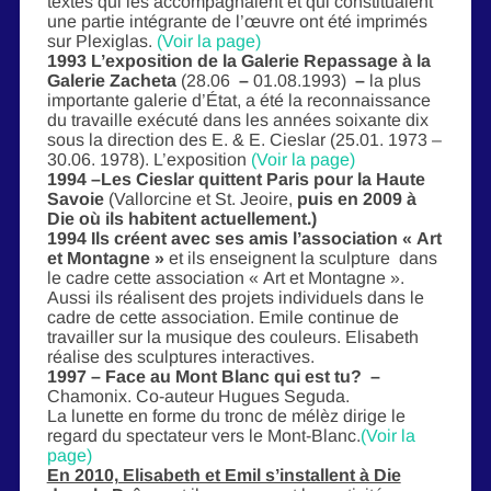
textes qui les accompagnaient et qui constituaient
une partie intégrante de l’œuvre ont été imprimés
sur Plexiglas.
(Voir la page)
1993 L’exposition de la Galerie Repassage à la
Galerie Zacheta
(28.06
–
01.08.1993)
–
la plus
importante galerie d’État, a été la reconnaissance
du travaille exécuté dans les années soixante dix
sous la direction des E. & E. Cieslar (25.01. 1973 –
30.06. 1978). L’exposition
(Voir la page)
1994 –Les Cieslar quittent Paris pour la Haute
Savoie
(Vallorcine et St. Jeoire,
puis en 2009 à
Die où ils habitent actuellement.)
1994 Ils créent avec ses amis l’association « Art
et Montagne »
et ils enseignent la sculpture dans
le cadre cette association « Art et Montagne ».
Aussi ils réalisent des projets individuels dans le
cadre de cette association. Emile continue de
travailler sur la musique des couleurs. Elisabeth
réalise des sculptures interactives.
1997 – Face au Mont Blanc qui est tu?
–
Chamonix. Co-auteur Hugues Seguda.
La lunette en forme du tronc de mélèz dirige le
regard du spectateur vers le Mont-Blanc.
(Voir la
page)
En 2010, Elisabeth et Emil s’installent à Die