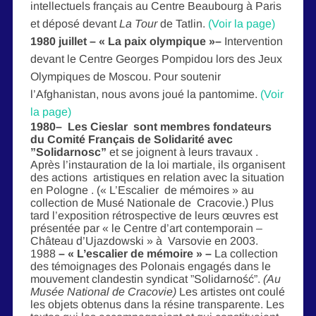
intellectuels français au Centre Beaubourg à Paris
et déposé devant
La Tour
de Tatlin.
(Voir la page)
1980 juillet
–
«
La paix olympique
»
–
Intervention
devant le Centre Georges Pompidou lors des Jeux
Olympiques de Moscou. Pour soutenir
l’Afghanistan, nous avons joué la pantomime.
(Voir
la page)
1980
– Les Cieslar sont membres fondateurs
du Comité Français de Solidarité avec
”Solidarnosc”
et se joignent à leurs travaux .
Après l’instauration de la loi martiale, ils organisent
des actions artistiques en relation avec la situation
en Pologne . (« L’Escalier de mémoires » au
collection de Musé Nationale de Cracovie.) Plus
tard l’exposition rétrospective de leurs œuvres est
présentée par « le Centre d’art contemporain –
Château d’Ujazdowski » à Varsovie en 2003.
1988
– « L’escalier de mémoire
» –
La collection
des témoignages des Polonais engagés dans le
mouvement clandestin syndicat ”Solidarność”.
(Au
Musée National de Cracovie)
Les artistes ont coulé
les objets obtenus dans la résine transparente. Les