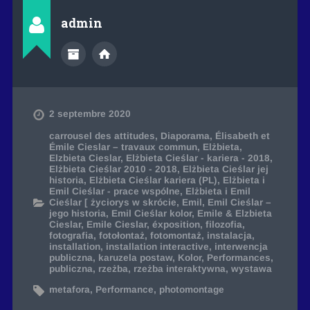
admin
2 septembre 2020
carrousel des attitudes
,
Diaporama
,
Élisabeth et
Émile Cieslar – travaux commun
,
Elżbieta
,
Elzbieta Cieslar
,
Elżbieta Cieślar - kariera - 2018
,
Elżbieta Cieślar 2010 - 2018
,
Elżbieta Cieślar jej
historia
,
Elżbieta Cieślar kariera (PL)
,
Elżbieta i
Emil Cieślar - prace wspólne
,
Elżbieta i Emil
Cieślar [ życiorys w skrócie
,
Emil
,
Emil Cieślar –
jego historia
,
Emil Cieślar kolor
,
Emile & Elzbieta
Cieslar
,
Emile Cieslar
,
éxposition
,
filozofia
,
fotografia
,
fotołontaż
,
fotomontaż
,
instalacja
,
installation
,
installation interactive
,
interwencja
publiczna
,
karuzela postaw
,
Kolor
,
Performances
,
publiczna
,
rzeżba
,
rzeżba interaktywna
,
wystawa
metafora
,
Performance
,
photomontage