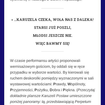
« …KARUZELA CZEKA, WOŁA NAS Z DALEKA!
STARSI JUŻ POSZLI,
MŁODSI JESZCZE NIE.
WIĘC BAWMY SIĘ!
W czasie performansu artyści proponowali
wernisażowym gościom, by oddali się w ręce
przypadku w wyborze wartości. By kierowali się
ruchem deskorolki pomiędzy wyznaczonymi w sali
wystawowej wartościami:
P
rawdy,
W
spólnoty,
P
rzyjemności,
P
ożytku,
D
obra i
P
iękna. (
Przeczytaj
dokładnie plansze Karuzeli Postaw umieszczone
poniżej panoramy: tą, przedstawiającą Perpetum