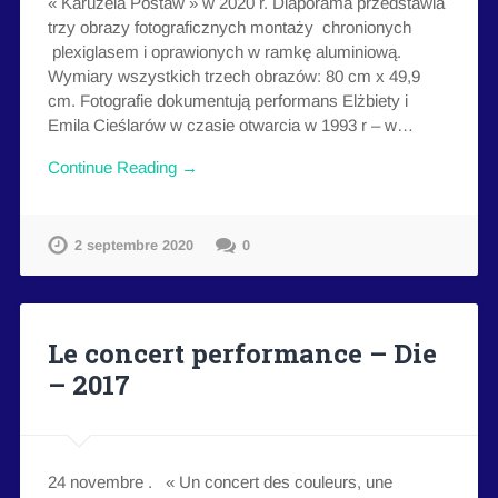
« Karuzela Postaw » w 2020 r. Diaporama przedstawia
trzy obrazy fotograficznych montaży chronionych
plexiglasem i oprawionych w ramkę aluminiową.
Wymiary wszystkich trzech obrazów: 80 cm x 49,9
cm. Fotografie dokumentują performans Elżbiety i
Emila Cieślarów w czasie otwarcia w 1993 r – w…
Continue Reading →
2 septembre 2020
0
Le concert performance – Die
– 2017
24 novembre . « Un concert des couleurs, une