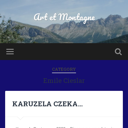
Art et Montagne
Elzbieta & Emile Cieslar
CATEGORY
Emile Cieslar
KARUZELA CZEKA…