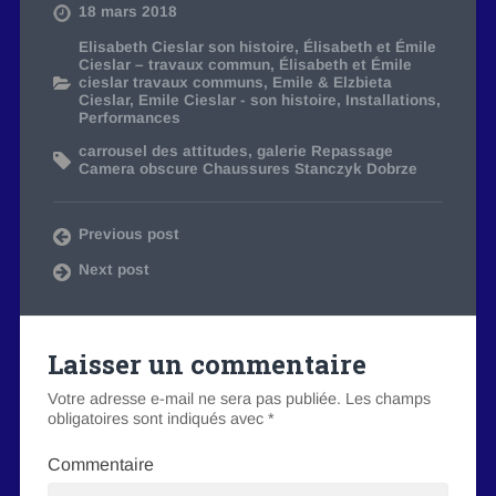
18 mars 2018
Elisabeth Cieslar son histoire
,
Élisabeth et Émile
Cieslar – travaux commun
,
Élisabeth et Émile
cieslar travaux communs
,
Emile & Elzbieta
Cieslar
,
Emile Cieslar - son histoire
,
Installations
,
Performances
carrousel des attitudes
,
galerie Repassage
Camera obscure Chaussures Stanczyk Dobrze
Previous post
Next post
Laisser un commentaire
Votre adresse e-mail ne sera pas publiée.
Les champs
obligatoires sont indiqués avec
*
Commentaire