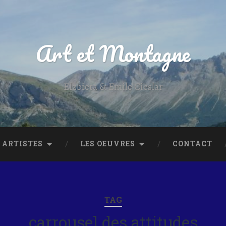
Art et Montagne
Elzbieta & Emile Cieslar
 ARTISTES
LES OEUVRES
CONTACT
TAG
carrousel des attitudes