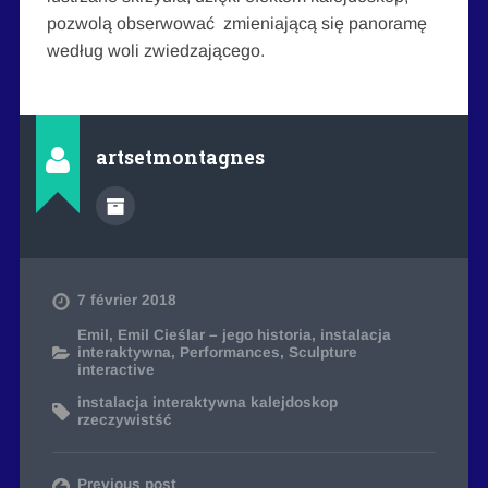
pozwolą obserwować zmieniającą się panoramę
według woli zwiedzającego.
artsetmontagnes
7 février 2018
Emil
,
Emil Cieślar – jego historia
,
instalacja
interaktywna
,
Performances
,
Sculpture
interactive
instalacja interaktywna kalejdoskop
rzeczywistść
Previous post