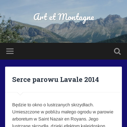
Art et Montagne
Elzbieta & Emile Cieslar
Serce parowu Lavale 2014
Będzie to okno o lustrzanych skrzydłach.
Umieszczone w pobliżu małego ogrodu w parowie
arboretum w Saint Nazair en Royans. Jego
lustrzane skrzydła, dzięki efektom kalejdoskop,