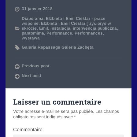
31 janvier 2018
Diaporama
,
Elżbieta i Emil Cieślar - prace
wspólne
,
Elżbieta i Emil Cieślar [ życiorys w
skrócie
,
Emil
,
instalacja
,
interwencja publiczna
,
pantomima
,
Performance
,
Performances
,
wystawa
Galeria Repassage Galeria Zachęta
Previous post
Next post
Laisser un commentaire
Votre adresse e-mail ne sera pas publiée.
Les champs
obligatoires sont indiqués avec
*
Commentaire