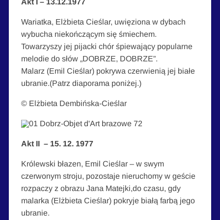
Akt I – 13.12.1977
Wariatka, Elżbieta Cieślar, uwięziona w dybach
wybucha niekończącym się śmiechem.
Towarzyszy jej pijacki chór śpiewający popularne
melodie do słów „DOBRZE, DOBRZE”.
Malarz (Emil Cieślar) pokrywa czerwienią jej białe
ubranie.(Patrz diaporama poniżej.)
© Elżbieta Dembińska-Cieślar
Akt II – 15. 12. 1977
Królewski błazen, Emil Cieślar – w swym
czerwonym stroju, pozostaje nieruchomy w geście
rozpaczy z obrazu Jana Matejki,do czasu, gdy
malarka (Elżbieta Cieślar) pokryje białą farbą jego
ubranie.