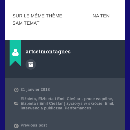
SUR LE MÊME THÈME NA TEN
SAM TEMAT
artsetmontagnes
31 janvier 2018
Elżbieta
,
Elżbieta i Emil Cieślar - prace wspólne
,
Elżbieta i Emil Cieślar [ życiorys w skrócie
,
Emil
,
interwencja publiczna
,
Performances
Previous post