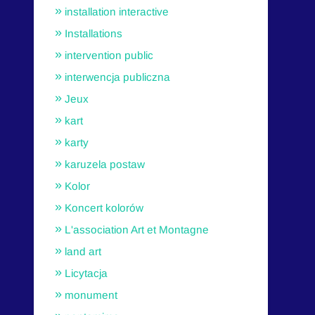
installation interactive
Installations
intervention public
interwencja publiczna
Jeux
kart
karty
karuzela postaw
Kolor
Koncert kolorów
L'association Art et Montagne
land art
Licytacja
monument