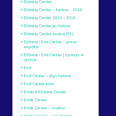
Elzbieta Cieslar
Elżbieta Cieślar – kariera – 2018
Elżbieta Cieślar 2010 – 2018
Elżbieta Cieślar jej historia
Elżbieta Cieślar kariera (PL)
Elżbieta i Emil Cieślar – prace
wspólne
Elżbieta i Emil Cieślar [ życiorys w
skrócie
Emil
Emil Cieślar – jego historia
Emil Cieślar kolor
Emile & Elzbieta Cieslar
Emile Cieslar
Emile Cieslar – couleur
Emile Cieslar – son histoire