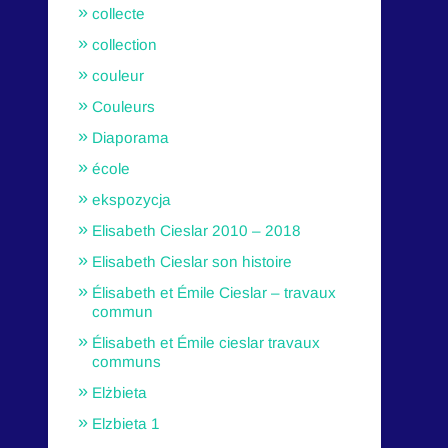
collecte
collection
couleur
Couleurs
Diaporama
école
ekspozycja
Elisabeth Cieslar 2010 – 2018
Elisabeth Cieslar son histoire
Élisabeth et Émile Cieslar – travaux
commun
Élisabeth et Émile cieslar travaux
communs
Elżbieta
Elzbieta 1