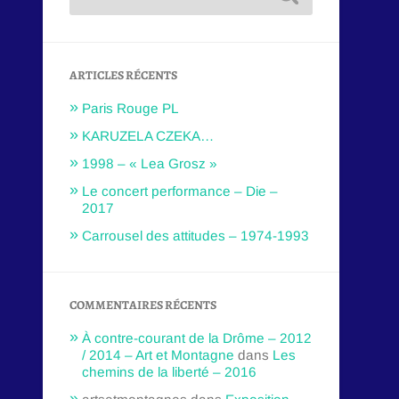
ARTICLES RÉCENTS
Paris Rouge PL
KARUZELA CZEKA…
1998 – « Lea Grosz »
Le concert performance – Die –
2017
Carrousel des attitudes – 1974-1993
COMMENTAIRES RÉCENTS
À contre-courant de la Drôme – 2012
/ 2014 – Art et Montagne
dans
Les
chemins de la liberté – 2016