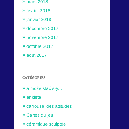
mars 2018
février 2018
janvier 2018
décembre 2017
novembre 2017
octobre 2017
août 2017
CATÉGORIES
a może stać się…
ankieta
carrousel des attitudes
Cartes du jeu
céramique sculptée