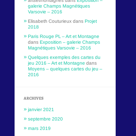
artsetmontagnes
dans
Exposition –
galerie Champs Magnétiques
Varsovie – 2016
Elisabeth Couturieux
dans
Projet
2018
Paris Rouge PL – Art et Montagne
dans
Exposition – galerie Champs
Magnétiques Varsovie – 2016
Quelques exemples des cartes du
jeu 2016 – Art et Montagne
dans
Moyens – quelques cartes du jeu –
2016
ARCHIVES
janvier 2021
septembre 2020
mars 2019