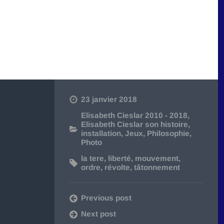
23 janvier 2018
Elisabeth Cieslar 2010 - 2018
,
Elisabeth Cieslar son histoire
,
installation
,
Jeux
,
Philosophie
,
Photo
la tere
,
liberté
,
mouvement
,
ordre
,
révolte
,
tâtonnement
Previous post
Next post