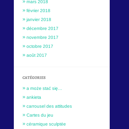
mars 2018
février 2018
janvier 2018
décembre 2017
novembre 2017
octobre 2017
août 2017
CATÉGORIES
a może stać się…
ankieta
carrousel des attitudes
Cartes du jeu
céramique sculptée