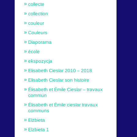
collecte
collection
couleur
Couleurs
Diaporama
école
ekspozycja
Elisabeth Cieslar 2010 – 2018
Elisabeth Cieslar son histoire
Élisabeth et Émile Cieslar – travaux
commun
Élisabeth et Émile cieslar travaux
communs
Elżbieta
Elzbieta 1