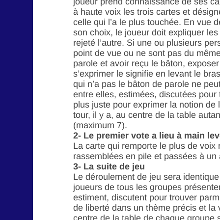
joueur prend connaissance de ses cartes
à haute voix les trois cartes et désigne 
celle qui l’a le plus touchée. En vue 
son choix, le joueur doit expliquer les 
rejeté l’autre. Si une ou plusieurs pe
point de vue ou ne sont pas du même 
parole et avoir reçu le bâton, exposer
s’exprimer le signifie en levant le bra
qui n’a pas le bâton de parole ne peu
entre elles, estimées, discutées pour 
plus juste pour exprimer la notion de 
tour, il y a, au centre de la table aut
(maximum 7).
2- Le premier vote a lieu à main lev
La carte qui remporte le plus de voix 
rassemblées en pile et passées à un 
3- La suite de jeu
Le déroulement de jeu sera identique
joueurs de tous les groupes présenten
estiment, discutent pour trouver parmi
de liberté dans un thème précis et la 
centre de la table de chaque groupe s