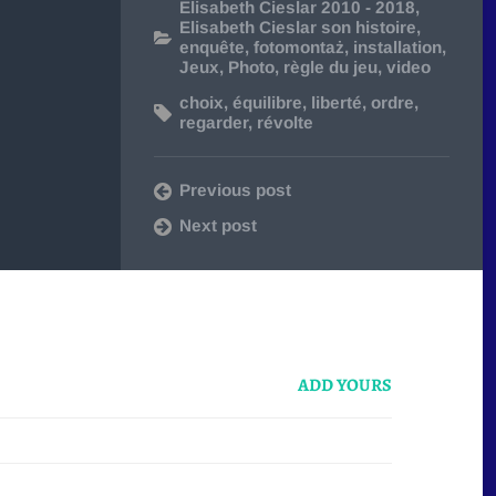
Elisabeth Cieslar 2010 - 2018
,
Elisabeth Cieslar son histoire
,
enquête
,
fotomontaż
,
installation
,
Jeux
,
Photo
,
règle du jeu
,
video
choix
,
équilibre
,
liberté
,
ordre
,
regarder
,
révolte
Previous post
Next post
ADD YOURS