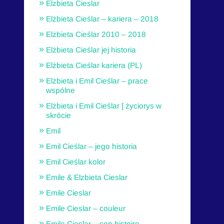
Elzbieta Cieslar
Elżbieta Cieślar – kariera – 2018
Elżbieta Cieślar 2010 – 2018
Elżbieta Cieślar jej historia
Elżbieta Cieślar kariera (PL)
Elżbieta i Emil Cieślar – prace
wspólne
Elżbieta i Emil Cieślar [ życiorys w
skrócie
Emil
Emil Cieślar – jego historia
Emil Cieślar kolor
Emile & Elzbieta Cieslar
Emile Cieslar
Emile Cieslar – couleur
Emile Cieslar – son histoire