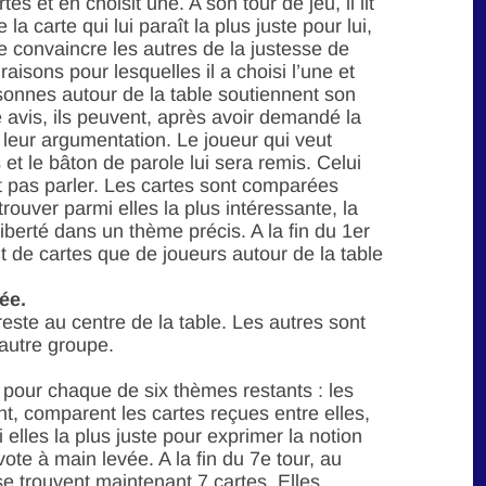
 et en choisit une. A son tour de jeu, il lit
la carte qui lui paraît la plus juste pour lui,
de convaincre les autres de la justesse de
raisons pour lesquelles il a choisi l’une et
rsonnes autour de la table soutiennent son
avis, ils peuvent, après avoir demandé la
 leur argumentation. Le joueur qui veut
s et le bâton de parole lui sera remis. Celui
t pas parler. Les cartes sont comparées
trouver parmi elles la plus intéressante, la
liberté dans un thème précis. A la fin du 1er
ant de cartes que de joueurs autour de la table
ée.
reste au centre de la table. Les autres sont
autre groupe.
 pour chaque de six thèmes restants : les
t, comparent les cartes reçues entre elles,
 elles la plus juste pour exprimer la notion
vote à main levée. A la fin du 7e tour, au
e trouvent maintenant 7 cartes. Elles