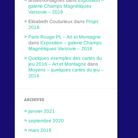
artsetmontagnes
dans
Exposition –
galerie Champs Magnétiques
Varsovie – 2016
Elisabeth Couturieux
dans
Projet
2018
Paris Rouge PL – Art et Montagne
dans
Exposition – galerie Champs
Magnétiques Varsovie – 2016
Quelques exemples des cartes du
jeu 2016 – Art et Montagne
dans
Moyens – quelques cartes du jeu –
2016
ARCHIVES
janvier 2021
septembre 2020
mars 2019