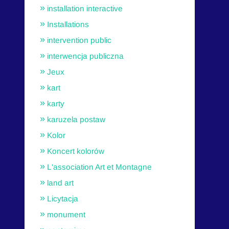
installation interactive
Installations
intervention public
interwencja publiczna
Jeux
kart
karty
karuzela postaw
Kolor
Koncert kolorów
L'association Art et Montagne
land art
Licytacja
monument