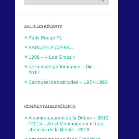
ARTICLES RÉCENTS
Paris Rouge PL
KARUZELA CZEKA…
1998 – « Lea Grosz »
Le concert performance – Die –
2017
Carrousel des attitudes – 1974-1993
COMMENTAIRES RÉCENTS
À contre-courant de la Drôme – 2012
/ 2014 – Art et Montagne
dans
Les
chemins de la liberté – 2016