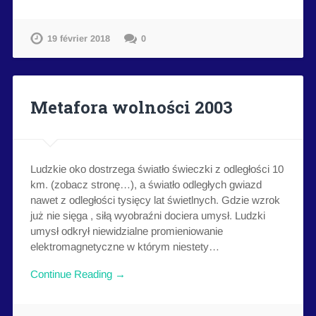
19 février 2018
0
Metafora wolności 2003
Ludzkie oko dostrzega światło świeczki z odległości 10
km. (zobacz stronę…), a światło odległych gwiazd
nawet z odległości tysięcy lat świetlnych. Gdzie wzrok
już nie sięga , siłą wyobraźni dociera umysł. Ludzki
umysł odkrył niewidzialne promieniowanie
elektromagnetyczne w którym niestety…
Continue Reading →