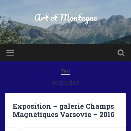
Art et Montagne
Elzbieta & Emile Cieslar
TAG
regarder
Exposition – galerie Champs
Magnétiques Varsovie – 2016