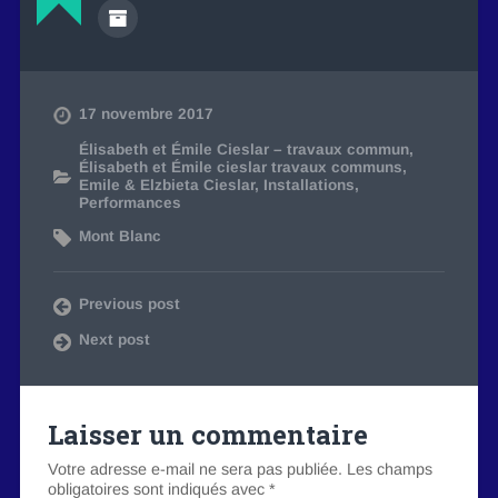
17 novembre 2017
Élisabeth et Émile Cieslar – travaux commun
,
Élisabeth et Émile cieslar travaux communs
,
Emile & Elzbieta Cieslar
,
Installations
,
Performances
Mont Blanc
Previous post
Next post
Laisser un commentaire
Votre adresse e-mail ne sera pas publiée.
Les champs
obligatoires sont indiqués avec
*