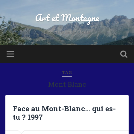
Art et Montagne
Elzbieta & Emile Cieslar
TAG
Mont Blanc
Face au Mont-Blanc… qui es-
tu ? 1997