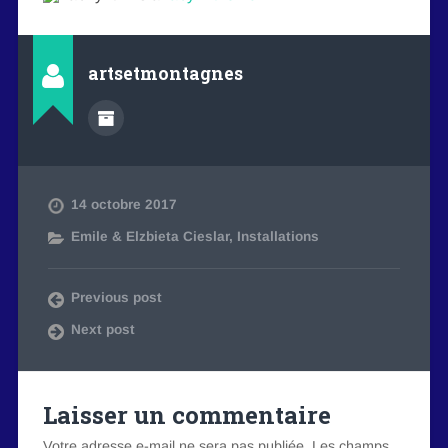
artsetmontagnes
14 octobre 2017
Emile & Elzbieta Cieslar
,
Installations
Previous post
Next post
Laisser un commentaire
Votre adresse e-mail ne sera pas publiée.
Les champs