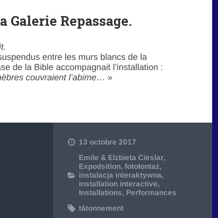
la Galerie Repassage.
t.
 suspendus entre les murs blancs de la
 de la Bible accompagnait l’installation :
énèbres couvraient l’abime
… »
13 octobre 2017
Emile & Elzbieta Cieslar
,
Expodsition
,
fotołontaż
,
instalacja interaktywna
,
installation interactive
,
Installations
,
Performances
tâtonnement