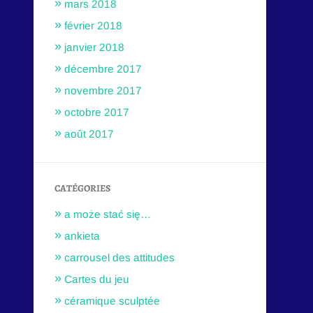
mars 2018
février 2018
janvier 2018
décembre 2017
novembre 2017
octobre 2017
août 2017
CATÉGORIES
a może stać się…
ankieta
carrousel des attitudes
Cartes du jeu
céramique sculptée