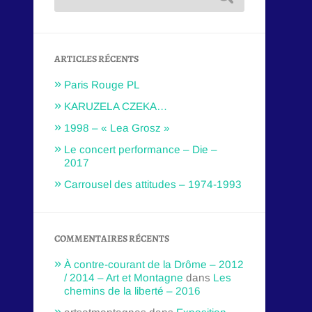
ARTICLES RÉCENTS
Paris Rouge PL
KARUZELA CZEKA…
1998 – « Lea Grosz »
Le concert performance – Die –
2017
Carrousel des attitudes – 1974-1993
COMMENTAIRES RÉCENTS
À contre-courant de la Drôme – 2012
/ 2014 – Art et Montagne
dans
Les
chemins de la liberté – 2016