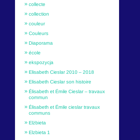
collecte
collection
couleur
Couleurs
Diaporama
école
ekspozycja
Elisabeth Cieslar 2010 – 2018
Elisabeth Cieslar son histoire
Élisabeth et Émile Cieslar – travaux
commun
Élisabeth et Émile cieslar travaux
communs
Elżbieta
Elzbieta 1