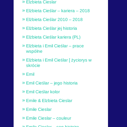
Elzbieta Cieslar
Elżbieta Cieślar – kariera – 2018
Elżbieta Cieślar 2010 – 2018
Elżbieta Cieślar jej historia
Elżbieta Cieślar kariera (PL)
Elżbieta i Emil Cieślar – prace
wspólne
Elżbieta i Emil Cieślar [ życiorys w
skrócie
Emil
Emil Cieślar – jego historia
Emil Cieślar kolor
Emile & Elzbieta Cieslar
Emile Cieslar
Emile Cieslar – couleur
Emile Cieslar – son histoire