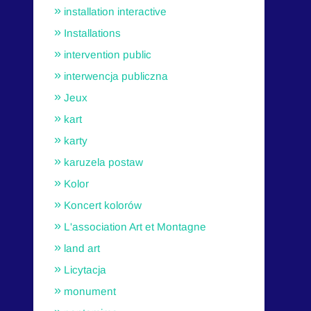
installation interactive
Installations
intervention public
interwencja publiczna
Jeux
kart
karty
karuzela postaw
Kolor
Koncert kolorów
L'association Art et Montagne
land art
Licytacja
monument