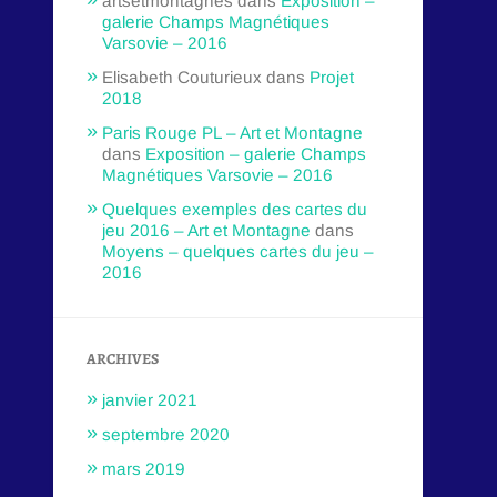
artsetmontagnes
dans
Exposition –
galerie Champs Magnétiques
Varsovie – 2016
Elisabeth Couturieux
dans
Projet
2018
Paris Rouge PL – Art et Montagne
dans
Exposition – galerie Champs
Magnétiques Varsovie – 2016
Quelques exemples des cartes du
jeu 2016 – Art et Montagne
dans
Moyens – quelques cartes du jeu –
2016
ARCHIVES
janvier 2021
septembre 2020
mars 2019