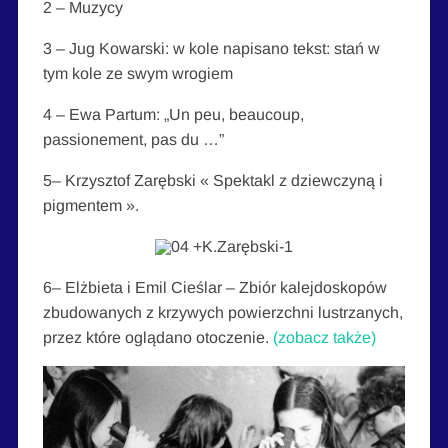
2 – Muzycy
3 – Jug Kowarski: w kole napisano tekst: stań w
tym kole ze swym wrogiem
4 – Ewa Partum: „Un peu, beaucoup,
passionement, pas du …”
5– Krzysztof Zarębski « Spektakl z dziewczyną i
pigmentem ».
6– Elżbieta i Emil Cieślar – Zbiór kalejdoskopów
zbudowanych z krzywych powierzchni lustrzanych,
przez które oglądano otoczenie.
(zobacz także)