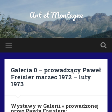
Art et Montagne
Elzbieta & Emile Cieslar
Galeria 0 – prowadzący Paweł
Freisler marzec 1972 – luty
1973
Wystawy w Galerii « prowadzonej
przez Pawła Freislera: