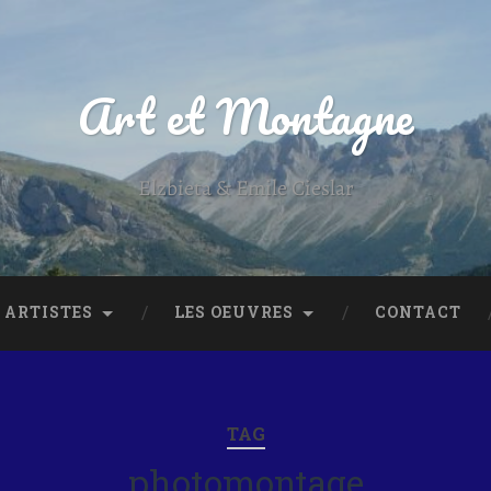
Art et Montagne
Elzbieta & Emile Cieslar
 ARTISTES
LES OEUVRES
CONTACT
TAG
photomontage