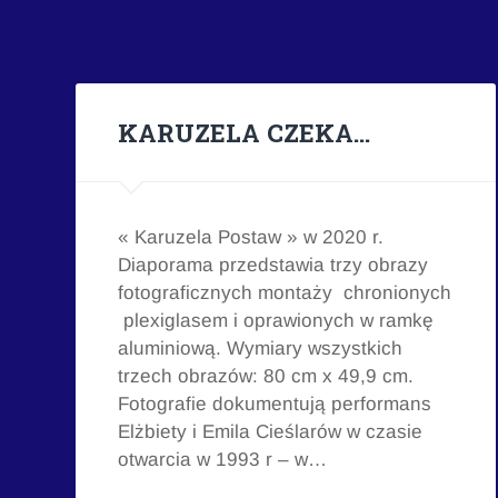
KARUZELA CZEKA…
« Karuzela Postaw » w 2020 r.
Diaporama przedstawia trzy obrazy
fotograficznych montaży chronionych
plexiglasem i oprawionych w ramkę
aluminiową. Wymiary wszystkich
trzech obrazów: 80 cm x 49,9 cm.
Fotografie dokumentują performans
Elżbiety i Emila Cieślarów w czasie
otwarcia w 1993 r – w…