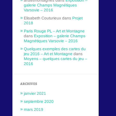
artsetmontagnes
dans
Exposition –
galerie Champs Magnétiques
Varsovie – 2016
Elisabeth Couturieux
dans
Projet
2018
Paris Rouge PL – Art et Montagne
dans
Exposition – galerie Champs
Magnétiques Varsovie – 2016
Quelques exemples des cartes du
jeu 2016 – Art et Montagne
dans
Moyens – quelques cartes du jeu –
2016
ARCHIVES
janvier 2021
septembre 2020
mars 2019