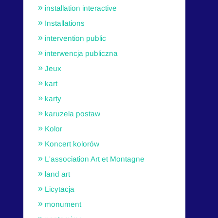
installation interactive
Installations
intervention public
interwencja publiczna
Jeux
kart
karty
karuzela postaw
Kolor
Koncert kolorów
L'association Art et Montagne
land art
Licytacja
monument