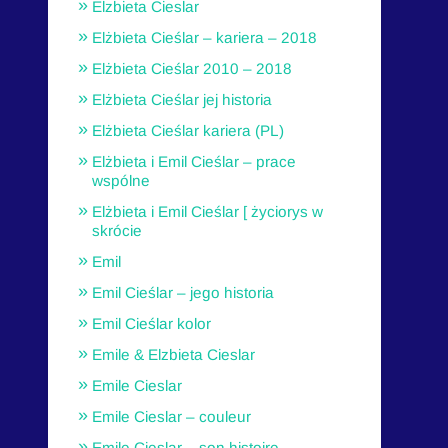
Elzbieta Cieslar
Elżbieta Cieślar – kariera – 2018
Elżbieta Cieślar 2010 – 2018
Elżbieta Cieślar jej historia
Elżbieta Cieślar kariera (PL)
Elżbieta i Emil Cieślar – prace
wspólne
Elżbieta i Emil Cieślar [ życiorys w
skrócie
Emil
Emil Cieślar – jego historia
Emil Cieślar kolor
Emile & Elzbieta Cieslar
Emile Cieslar
Emile Cieslar – couleur
Emile Cieslar – son histoire