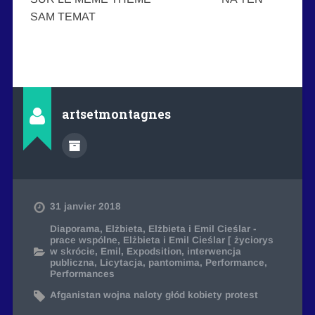
SAM TEMAT
artsetmontagnes
31 janvier 2018
Diaporama
,
Elżbieta
,
Elżbieta i Emil Cieślar -
prace wspólne
,
Elżbieta i Emil Cieślar [ życiorys
w skrócie
,
Emil
,
Expodsition
,
interwencja
publiczna
,
Licytacja
,
pantomima
,
Performance
,
Performances
Afganistan wojna naloty głód kobiety protest