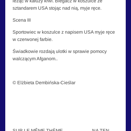
leżąc w kałuży krwi. Biegacz w koszulce ze
sztandarem USA stojąc nad nią, myje ręce.
Scena III
Sportowiec w koszulce z napisem USA myje ręce
w czerwonej farbie.
Świadkowie rozdają ulotki w sprawie pomocy
walczącym Afganom..
© Elżbieta Dembińska-Cieślar
SUR LE MÊME THÈME NA TEN