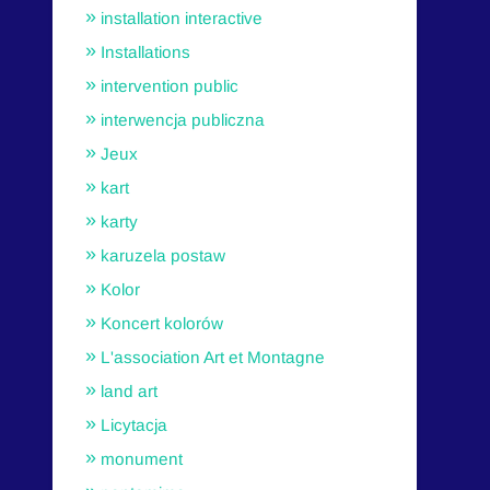
installation interactive
Installations
intervention public
interwencja publiczna
Jeux
kart
karty
karuzela postaw
Kolor
Koncert kolorów
L'association Art et Montagne
land art
Licytacja
monument