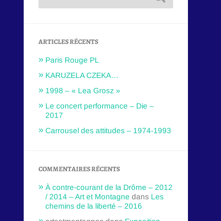
ARTICLES RÉCENTS
Paris Rouge PL
KARUZELA CZEKA…
1998 – « Lea Grosz »
Le concert performance – Die –
2017
Carrousel des attitudes – 1974-1993
COMMENTAIRES RÉCENTS
À contre-courant de la Drôme – 2012
/ 2014 – Art et Montagne
dans
Les
chemins de la liberté – 2016