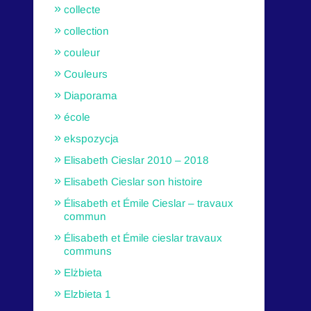
collecte
collection
couleur
Couleurs
Diaporama
école
ekspozycja
Elisabeth Cieslar 2010 – 2018
Elisabeth Cieslar son histoire
Élisabeth et Émile Cieslar – travaux
commun
Élisabeth et Émile cieslar travaux
communs
Elżbieta
Elzbieta 1