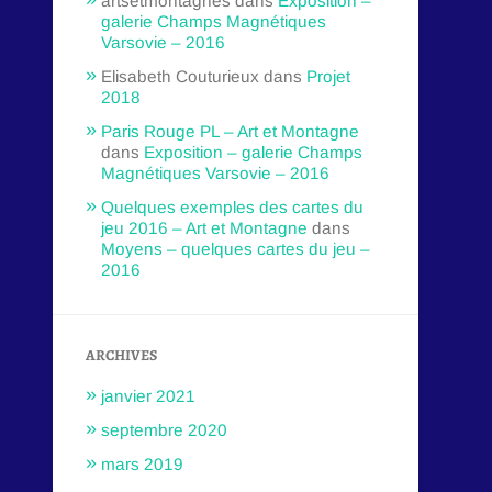
artsetmontagnes
dans
Exposition –
galerie Champs Magnétiques
Varsovie – 2016
Elisabeth Couturieux
dans
Projet
2018
Paris Rouge PL – Art et Montagne
dans
Exposition – galerie Champs
Magnétiques Varsovie – 2016
Quelques exemples des cartes du
jeu 2016 – Art et Montagne
dans
Moyens – quelques cartes du jeu –
2016
ARCHIVES
janvier 2021
septembre 2020
mars 2019