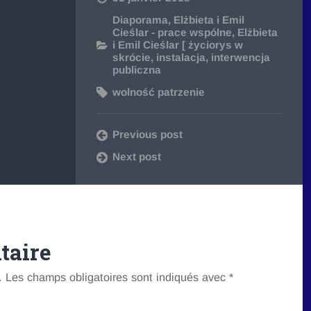
Diaporama
,
Elżbieta i Emil
Cieślar - prace wspólne
,
Elżbieta
i Emil Cieślar [ życiorys w
skrócie
,
instalacja
,
interwencja
publiczna
wolność patrzenie
Previous post
Next post
taire
.
Les champs obligatoires sont indiqués avec
*