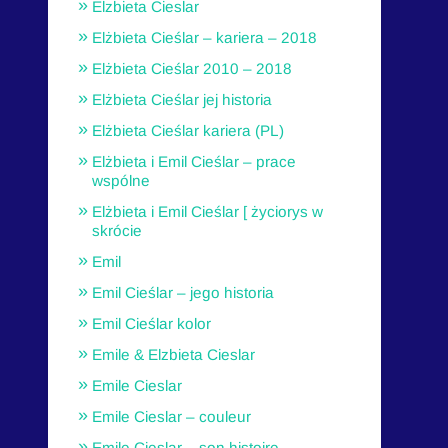
Elzbieta Cieslar
Elżbieta Cieślar – kariera – 2018
Elżbieta Cieślar 2010 – 2018
Elżbieta Cieślar jej historia
Elżbieta Cieślar kariera (PL)
Elżbieta i Emil Cieślar – prace
wspólne
Elżbieta i Emil Cieślar [ życiorys w
skrócie
Emil
Emil Cieślar – jego historia
Emil Cieślar kolor
Emile & Elzbieta Cieslar
Emile Cieslar
Emile Cieslar – couleur
Emile Cieslar – son histoire