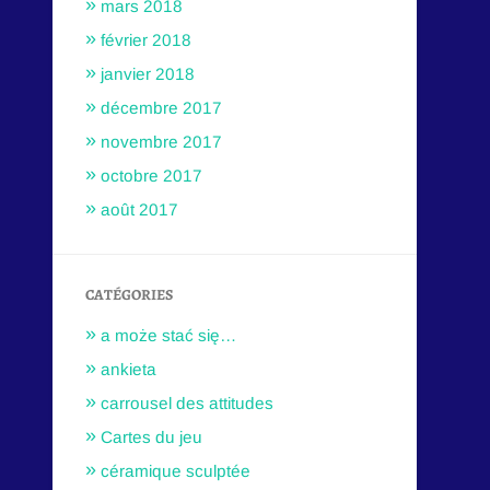
mars 2018
février 2018
janvier 2018
décembre 2017
novembre 2017
octobre 2017
août 2017
CATÉGORIES
a może stać się…
ankieta
carrousel des attitudes
Cartes du jeu
céramique sculptée