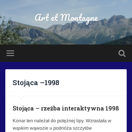
Art et Montagne
Elzbieta & Emile Cieslar
Stojąca –1998
Stojąca – rzeźba interaktywna 1998
Konar ten należał do potężnej lipy. Wzrastała w
wąskim wąwozie u podnóża szczytów