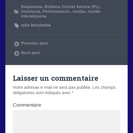
Diaporama
,
Elżbieta Cieślar kariera (PL)
,
instalacja
,
Performances
,
rzeżba
,
rzeżba
interaktywna
ręka bezyładna
Previous post
Next post
Laisser un commentaire
Votre adresse e-mail ne sera pas publiée.
Les champs
obligatoires sont indiqués avec
*
Commentaire