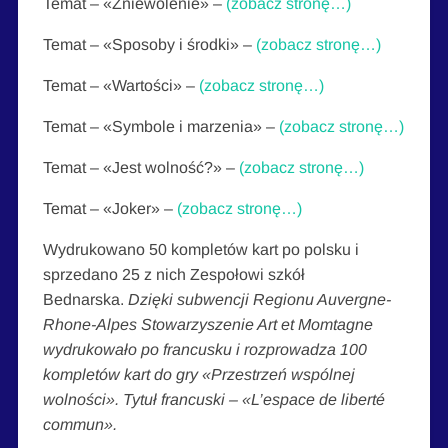
Temat – «Zniewolenie» –
(zobacz stronę…)
Temat – «Sposoby i środki» –
(zobacz stronę…)
Temat – «Wartości» –
(zobacz stronę…)
Temat – «Symbole i marzenia» –
(zobacz stronę…)
Temat – «Jest wolność?» –
(zobacz stronę…)
Temat – «Joker» –
(zobacz stronę…)
Wydrukowano 50 kompletów kart po polsku i
sprzedano 25 z nich Zespołowi szkół
Bednarska.
Dzięki subwencji Regionu Auvergne-
Rhone-Alpes Stowarzyszenie Art et Momtagne
wydrukowało po francusku i rozprowadza 100
kompletów kart do gry «Przestrzeń wspólnej
wolności». Tytuł francuski – «L’espace de liberté
commun».