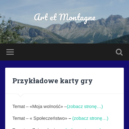
Art et Montagne
Elzbieta & Emile Cieslar
Przykładowe karty gry
Temat – «Moja wolność» –
(zobacz stronę…)
Temat – « Społeczeństwo»
–
(zobacz stronę…)