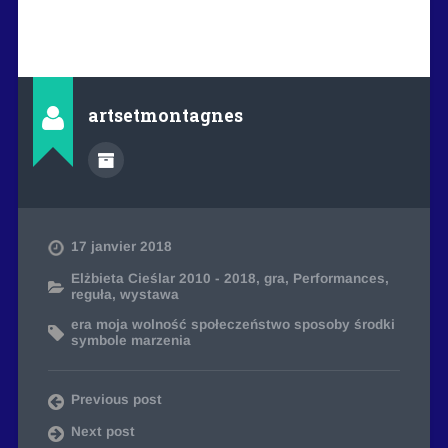
artsetmontagnes
17 janvier 2018
Elżbieta Cieślar 2010 - 2018
,
gra
,
Performances
,
reguła
,
wystawa
era moja wolność społeczeństwo sposoby środki
symbole marzenia
Previous post
Next post