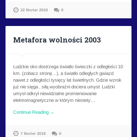
22 février 2018
0
Metafora wolności 2003
Ludzkie oko dostrzega światło świeczki z odległości 10
km. (zobacz stronę…), a światło odległych gwiazd
nawet z odległości tysięcy lat świetlnych. Gdzie wzrok
już nie sięga , siłą wyobraźni dociera umysł. Ludzki
umysł odkrył niewidzialne promieniowanie
elektromagnetyczne w którym niestety…
Continue Reading →
7 février 2018
0