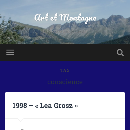
Art et Montagne
Elzbieta & Emile Cieslar
TAG
conscience
1998 – « Lea Grosz »