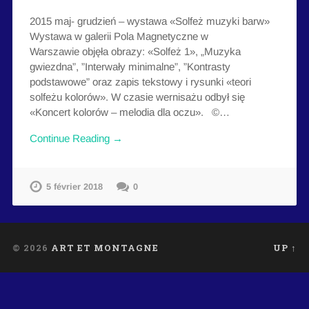
2015 maj- grudzień – wystawa «Solfeż muzyki barw»
Wystawa w galerii Pola Magnetyczne w
Warszawie objęła obrazy: «Solfeż 1», „Muzyka
gwiezdna”, ”Interwały minimalne”, ”Kontrasty
podstawowe” oraz zapis tekstowy i rysunki «teori
solfeżu kolorów». W czasie wernisażu odbył się
«Koncert kolorów – melodia dla oczu». ©…
Continue Reading →
5 février 2018
0
© 2026
ART ET MONTAGNE
UP ↑