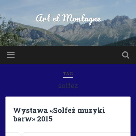
Art et Montagne
Elzbieta & Emile Cieslar
TAG
solfeż
Wystawa «Solfeż muzyki
barw» 2015