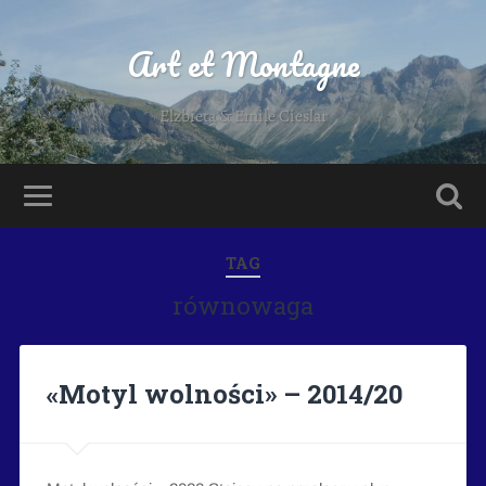
Art et Montagne
Elzbieta & Emile Cieslar
TAG
równowaga
«Motyl wolności» – 2014/20