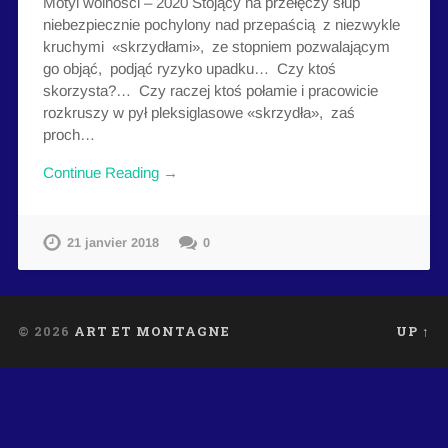
Motyl wolności – 2020 Stojący na przełęczy słup
niebezpiecznie pochylony nad przepaścią z niezwykle
kruchymi «skrzydłami», ze stopniem pozwalającym
go objąć, podjąć ryzyko upadku… Czy ktoś
skorzysta?… Czy raczej ktoś połamie i pracowicie
rozkruszy w pył pleksiglasowe «skrzydła», zaś
proch…
Continue Reading →
21 janvier 2018
0
© 2026
ART ET MONTAGNE
UP ↑