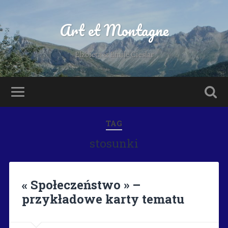
Art et Montagne
Elzbieta & Emile Cieslar
TAG
stosunki
« Społeczeństwo » –
przykładowe karty tematu