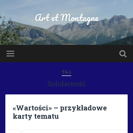
Art et Montagne
Elzbieta & Emile Cieslar
TAG
Solidarność
«Wartości» – przykładowe
karty tematu