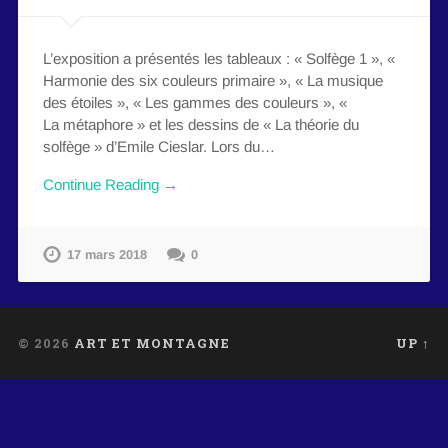
L’exposition a présentés les tableaux : « Solfège 1 », «
Harmonie des six couleurs primaire », « La musique
des étoiles », « Les gammes des couleurs », «
La métaphore » et les dessins de « La théorie du
solfège » d’Emile Cieslar. Lors du…
Continue Reading →
17 mars 2018
0
© 2026
ART ET MONTAGNE
UP ↑