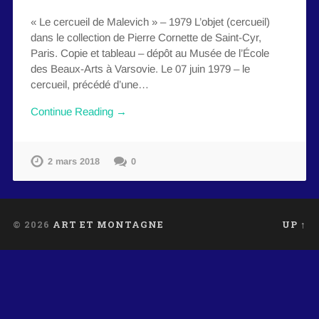
« Le cercueil de Malevich » – 1979 L’objet (cercueil)
dans le collection de Pierre Cornette de Saint-Cyr,
Paris. Copie et tableau – dépôt au Musée de l’École
des Beaux-Arts à Varsovie. Le 07 juin 1979 – le
cercueil, précédé d’une…
Continue Reading →
2 mars 2018
0
© 2026
ART ET MONTAGNE
UP ↑