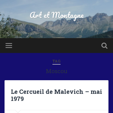
Art et Montagne
Elzbieta & Emile Cieslar
TAG
Moscou
Le Cercueil de Malevich – mai
1979