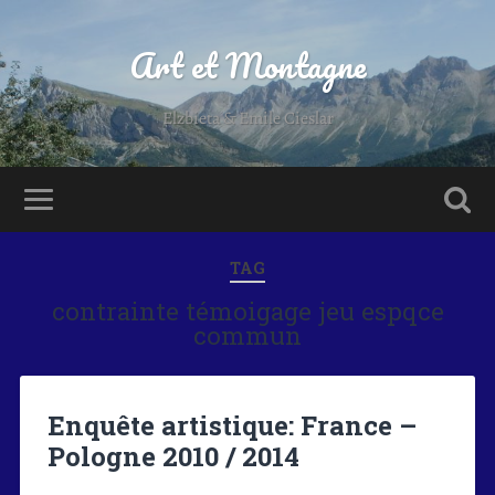
Art et Montagne
Elzbieta & Emile Cieslar
TAG
contrainte témoigage jeu espqce
commun
Enquête artistique: France –
Pologne 2010 / 2014