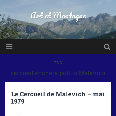
Art et Montagne
Elzbieta & Emile Cieslar
TAG
cercueil enchère public Malevich
Le Cercueil de Malevich – mai
1979