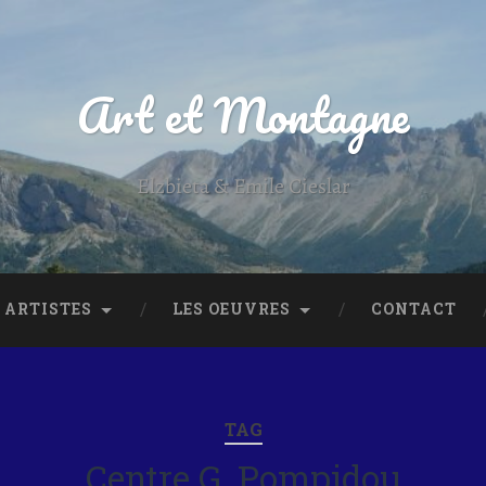
Art et Montagne
Elzbieta & Emile Cieslar
 ARTISTES
LES OEUVRES
CONTACT
TAG
Centre G. Pompidou