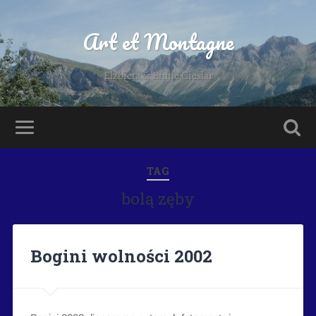
Art et Montagne
Elzbieta & Emile Cieslar
TAG
bolą zęby
Bogini wolności 2002