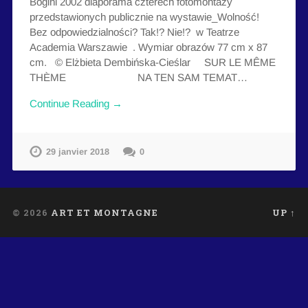
Bogini 2002 diaporama czterech fotomontaży
przedstawionych publicznie na wystawie_Wolność!
Bez odpowiedzialności? Tak!? Nie!? w Teatrze
Academia Warszawie . Wymiar obrazów 77 cm x 87
cm. © Elżbieta Dembińska-Cieślar SUR LE MÊME
THÈME NA TEN SAM TEMAT…
Continue Reading →
29 janvier 2018
0
© 2026
ART ET MONTAGNE
UP ↑